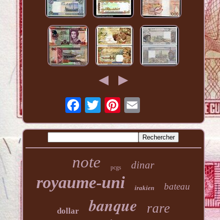
note
dinar
pcgs
royaume-uni
bateau
irakien
banque
rare
dollar