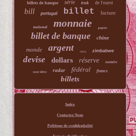
série
de l'ouest
irak
billets de banque
billet
bill
facture
portugal
monnaie
national
papier
billet de banque
chine
argent
monde
zimbabwe
choix
devise
dollars
réserve
numéro
fédéral
radar
francs
sous-titres
billets
Index
Contactez Nous
Politique de confidentialité
Entente d'utilisation