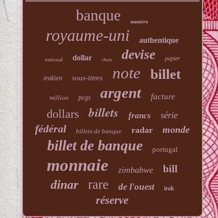
banque
numéro
royaume-uni
authentique
devise
dollar
papier
national
choix
note
billet
sous-titres
irakien
argent
facture
million
pcgs
billets
dollars
série
francs
fédéral
monde
radar
billets de banque
billet de banque
portugal
monnaie
bill
zimbabwe
rare
dinar
de l'ouest
irak
réserve