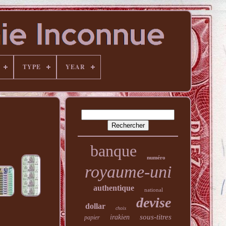
TYPE
YEAR
banque
numéro
royaume-uni
authentique
national
devise
dollar
choix
sous-titres
irakien
papier