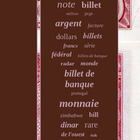
note
billet
million
pcgs
argent
facture
billets
dollars
série
francs
fédéral
billets de banque
monde
radar
billet de
banque
portugal
monnaie
bill
zimbabwe
rare
dinar
de l'ouest
irak