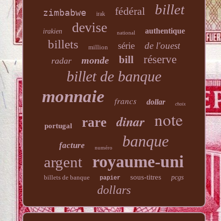
billet
fédéral
zimbabwe
irak
devise
authentique
irakien
national
billets
série
de l'ouest
million
réserve
bill
monde
radar
billet de banque
monnaie
francs
dollar
choix
note
dinar
rare
portugal
banque
facture
numéro
royaume-uni
argent
sous-titres
billets de banque
pcgs
papier
dollars