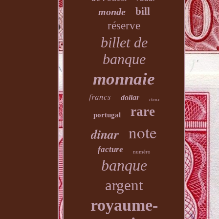
bill
monde
réserve
billet de
banque
monnaie
francs
dollar
choix
rare
portugal
note
dinar
facture
numéro
banque
argent
royaume-