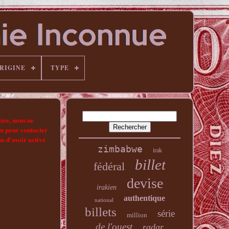
ORIGINE
TYPE
ire, nous ne
ou pour contacter
us d'avoir activé
zimbabwe
irak
billet
fédéral
devise
irakien
authentique
national
billets
série
million
de l'ouest
radar