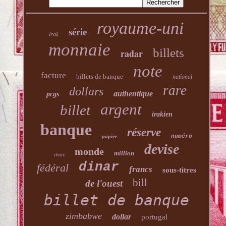
royaume-uni
série
irak
monnaie
billets
radar
note
facture
billets de banque
national
rare
dollars
authentique
pcgs
argent
billet
irakien
banque
réserve
papier
numéro
devise
monde
million
choix
dinar
fédéral
francs
sous-titres
bill
de l'ouest
billet de banque
zimbabwe
dollar
portugal