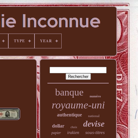
TYPE
YEAR
banque
numéro
royaume-uni
authentique
national
devise
dollar
choix
sous-titres
irakien
papier