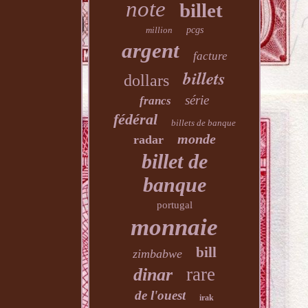
note
billet
million
pcgs
argent
facture
billets
dollars
série
francs
fédéral
billets de banque
monde
radar
billet de
banque
portugal
monnaie
bill
zimbabwe
rare
dinar
de l'ouest
irak