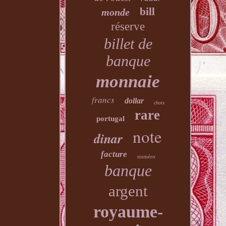
bill
monde
réserve
billet de
banque
monnaie
francs
dollar
choix
rare
portugal
note
dinar
facture
numéro
banque
argent
royaume-