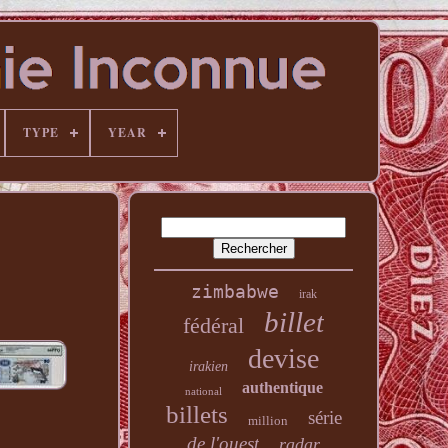
TYPE
YEAR
zimbabwe
irak
billet
fédéral
devise
irakien
authentique
national
billets
série
million
de l'ouest
radar