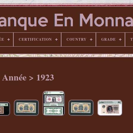
ÉE
CERTIFICATION
COUNTRY
GRADE
T
Année > 1923