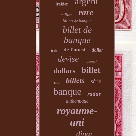
argent
irakien
rare
million
billets de banque
billet de
banque
de l'ouest
dollar
irak
devise
national
billet
dollars
billets
série
choix
banque
radar
authentique
royaume-
uni
dinar