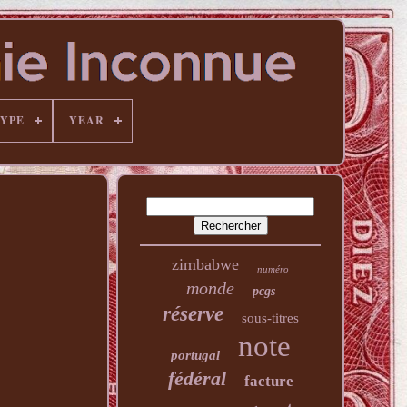
YPE
YEAR
zimbabwe
numéro
monde
pcgs
réserve
sous-titres
note
portugal
fédéral
facture