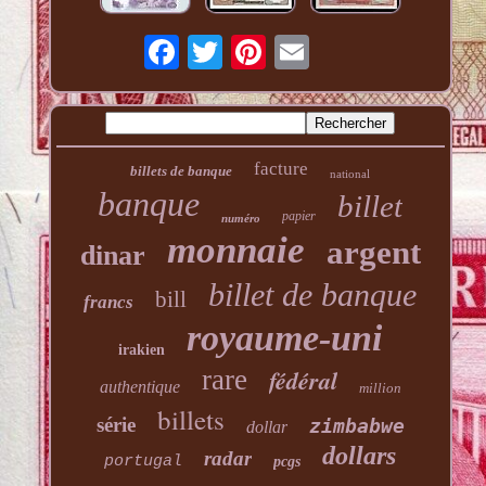
facture
billets de banque
national
banque
billet
papier
numéro
monnaie
argent
dinar
billet de banque
bill
francs
royaume-uni
irakien
rare
fédéral
authentique
million
billets
série
zimbabwe
dollar
dollars
radar
portugal
pcgs