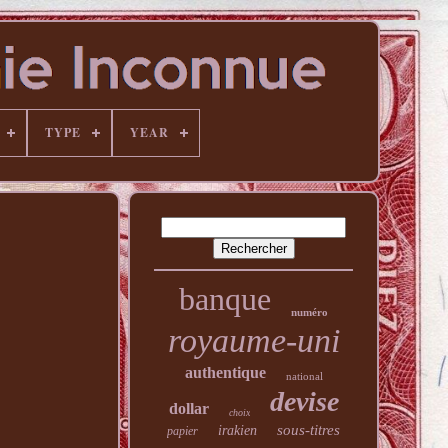
TYPE
YEAR
banque
numéro
royaume-uni
authentique
national
devise
dollar
choix
sous-titres
irakien
papier