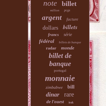
note
billet
million
pcgs
argent
facture
billets
dollars
série
francs
fédéral
billets de banque
monde
radar
billet de
banque
portugal
monnaie
bill
zimbabwe
rare
dinar
de l'ouest
irak